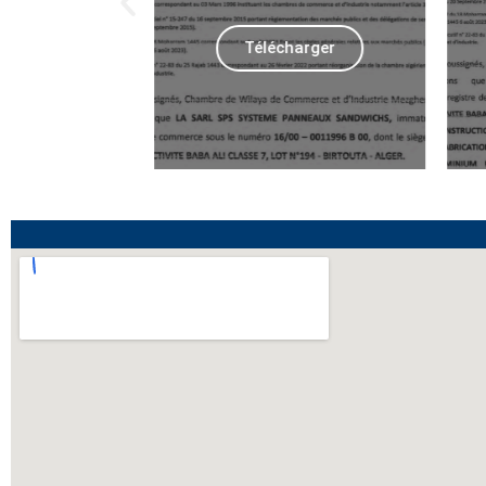
hager
Télécharger