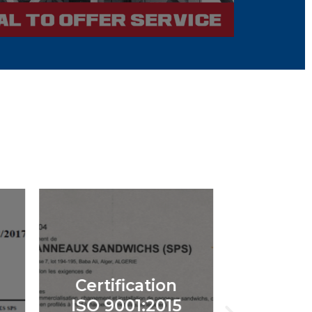
Certification
Attest
ISO 9001:2015
fabri