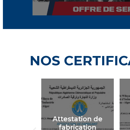
NOS CERTIFI
ication
Attestation de
01:2015
fabrication