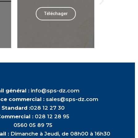
Téléchager
Téléc
l général :
info@sps-dz.com
ice commercial :
sales@sps-dz.com
Standard :
028 12 27 30
ommercial :
028 12 28 95
0560 05 89 75
ail :
Dimanche à Jeudi, de 08h00 à 16h30