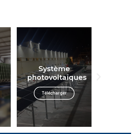
Système
Ca
photovoltaïques
Saha
Télécharger
Téléc