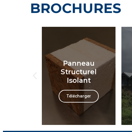
BROCHURES
Panneau
ine
Structurel
ienne
Isolant
harger
Télécharger