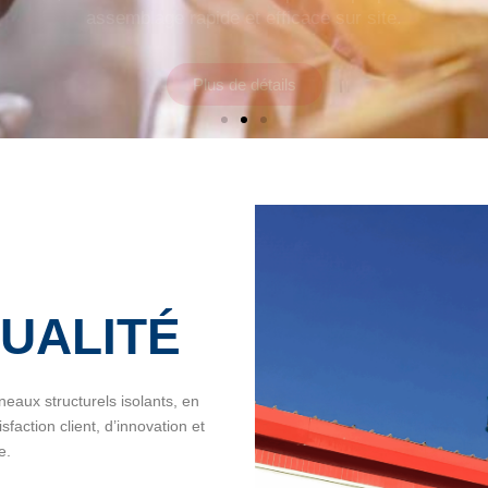
QUALITÉ
neaux structurels isolants, en
faction client, d’innovation et
e.