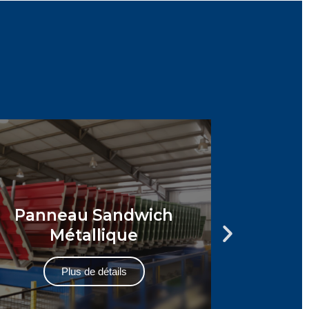
Panneau Sandwich
Métallique
pho
Plus de détails